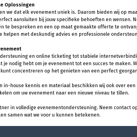
e Oplossingen
jpen we dat elk evenement uniek is. Daarom bieden wij op m
erfect aansluiten bij jouw specifieke behoeften en wensen.
ën te bespreken en een op maat gemaakte offerte te ontva
 te helpen met deskundig advies en professionele ondersteun
Evenement
ersteuning en online ticketing tot stabiele internetverbindi
at je nodig hebt om je evenement tot een succes te maken. W
 je kunt concentreren op het genieten van een perfect georga
n in-house kennis en materiaal beschikken wij ook over een
elen om uw evenement naar een nieuwe niveau te tillen.
rtner in volledige evenementondersteuning. Neem contact 
jken samen wat we voor u kunnen betekenen.