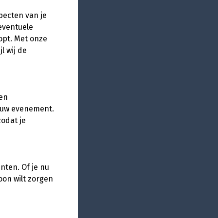
pecten van je
eventuele
opt. Met onze
l wij de
een
jouw evenement.
odat je
ten. Of je nu
oon wilt zorgen