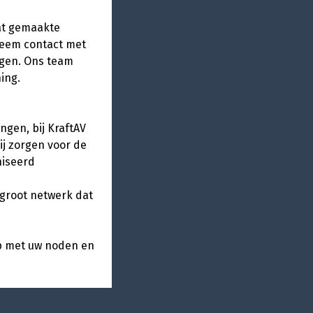
aat gemaakte
 Neem contact met
ngen. Ons team
ing.
ngen, bij KraftAV
ij zorgen voor de
niseerd
 groot netwerk dat
op met uw noden en