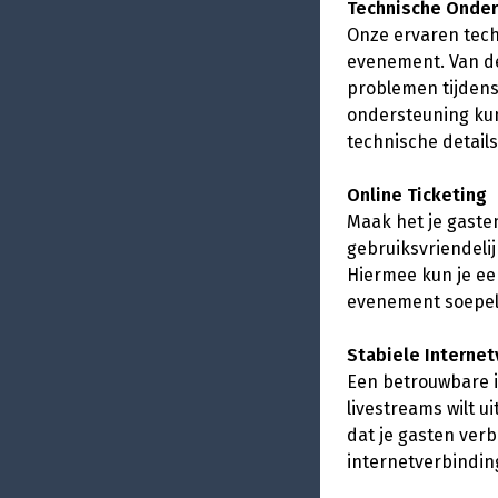
Technische Onder
Onze ervaren techn
evenement. Van de
problemen tijdens
ondersteuning kun 
technische detail
Online Ticketing
Maak het je gasten
gebruiksvriendeli
Hiermee kun je ee
evenement soepel 
Stabiele Internet
Een betrouwbare i
livestreams wilt u
dat je gasten verb
internetverbinding