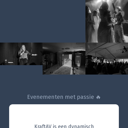
Evenementen met passie 🔥
KraftAV is een dynamisch