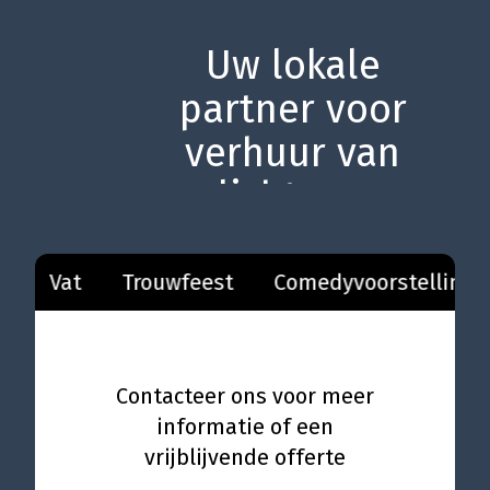
Uw lokale
partner voor
verhuur van
licht- en
geluidsmateriaal
voor uw feestjes
Vat
Trouwfeest
Comedyvoorstelling
en
evenementen.
Contacteer ons voor meer
informatie of een
vrijblijvende offerte