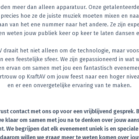
eden meer dan alleen apparatuur. Onze getalenteerde
 precies hoe ze de juiste muziek moeten mixen en na
an van het ene nummer naar het andere. Ze zijn expe
en weten jouw publiek keer op keer te laten dansen e
AV draait het niet alleen om de technologie, maar voo
n een feestelijke sfeer. We zijn gepassioneerd in wat
n ervan om samen met jou een fantastisch evenemen
ertrouw op KraftAV om jouw feest naar een hoger niveau
en er een onvergetelijke ervaring van te maken.
st contact met ons op voor een vrijblijvend gesprek. B
we klaar om samen met jou na te denken over jouw aan
. We begrijpen dat elk evenement uniek is en special
 daarom willen we graag meer te weten komen over jou