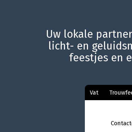
Uw lokale partner
licht- en geluids
feestjes en 
Kermis
Quiz
Vat
Trouwfeest
Come
Contact