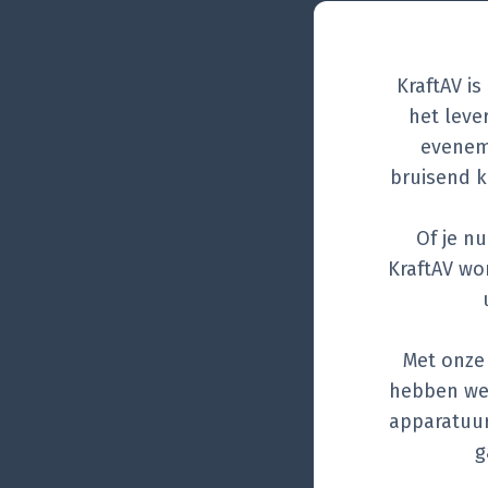
KraftAV is
het leve
eveneme
bruisend k
Of je nu
KraftAV wo
Met onze 
hebben we 
apparatuur
g