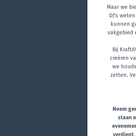
Maar we bi
DJ's weten
kunnen ga
vakgebied 
Bij Kraft
creëren va
we houde
zetten. V
Neem geru
staan 
evenement
verdient,