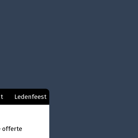
eest
Theatervoorstelling
Verjaardag
 offerte