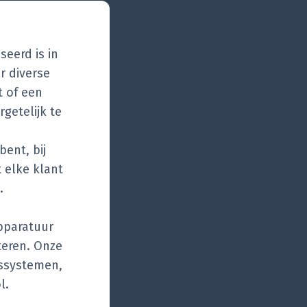
seerd is in
r diverse
t of een
getelijk te
bent, bij
 elke klant
.
apparatuur
teren. Onze
gssystemen,
l.