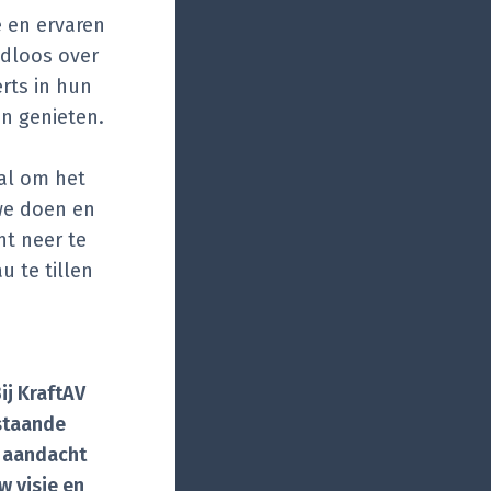
 en ervaren
adloos over
rts in hun
n genieten.
ral om het
 we doen en
t neer te
 te tillen
ij KraftAV
staande
e aandacht
w visie en